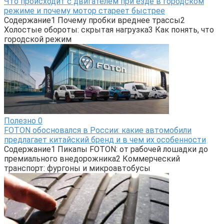
Что происходит с двигателем при езде в городском
режиме и почему мотор стареет быстрее
Содержание1 Почему пробки вреднее трассы2
Холостые обороты: скрытая нагрузка3 Как понять, что
городской режим
Полезно
0
FOTON обосновался в России: какие автомобили
предлагает китайский бренд и в чем их особенности
Содержание1 Пикапы FOTON: от рабочей лошадки до
премиального внедорожника2 Коммерческий
транспорт: фургоны и микроавтобусы