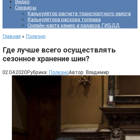
Видео
Сервисы
Калькулятор расчета транспортного налога
Калькулятора расхода топлива
Онлайн-карта камер и радаров ГИБДД
Главная
»
Полезно
Где лучше всего осуществлять
сезонное хранение шин?
02.04.2020
Рубрика:
Полезно
Автор:
Владимир