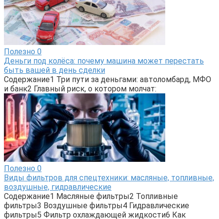
Полезно
0
Деньги под колёса: почему машина может перестать
быть вашей в день сделки
Содержание1 Три пути за деньгами: автоломбард, МФО
и банк2 Главный риск, о котором молчат:
Полезно
0
Виды фильтров для спецтехники: масляные, топливные,
воздушные, гидравлические
Содержание1 Масляные фильтры2 Топливные
фильтры3 Воздушные фильтры4 Гидравлические
фильтры5 Фильтр охлаждающей жидкости6 Как