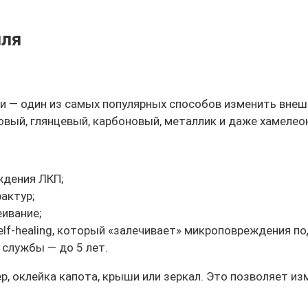
иля
и — один из самых популярных способов изменить внеш
овый, глянцевый, карбоновый, металлик и даже хамелео
ждения ЛКП;
актур;
еивание;
lf-healing, который «залечивает» микроповреждения по
 службы — до 5 лет.
р, оклейка капота, крыши или зеркал. Это позволяет и