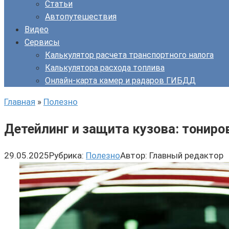
Статьи
Автопутешествия
Видео
Сервисы
Калькулятор расчета транспортного налога
Калькулятора расхода топлива
Онлайн-карта камер и радаров ГИБДД
Главная
»
Полезно
Детейлинг и защита кузова: тониро
29.05.2025
Рубрика:
Полезно
Автор:
Главный редактор