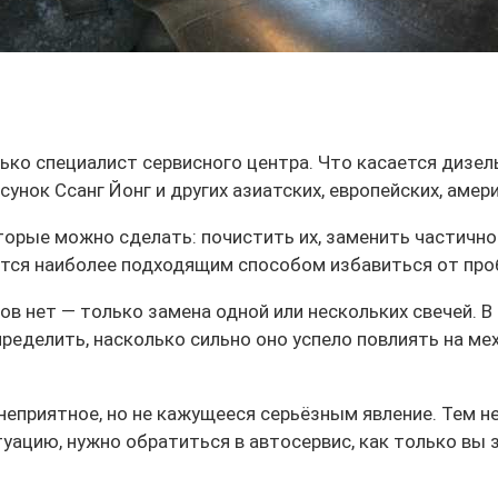
ько специалист сервисного центра. Что касается дизел
унок Ссанг Йонг и других азиатских, европейских, амер
оторые можно сделать: почистить их, заменить частичн
вится наиболее подходящим способом избавиться от пр
тов нет — только замена одной или нескольких свечей. 
пределить, насколько сильно оно успело повлиять на м
еприятное, но не кажущееся серьёзным явление. Тем н
уацию, нужно обратиться в автосервис, как только вы 