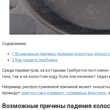
Содержание
1
Возможные причины падения холостых оборот
2
Как решить проблему
Среди параметров, за которыми требуется постоянно 
газа, так и на холостом ходу. Если они начинают пада
Например, распространённой причиной может оказатьс
проведут
диагностику и ремонт топливных форсунок,
з
Возможные причины падения холос