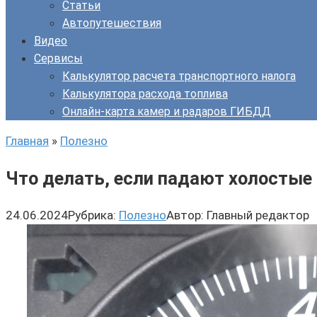
Статьи
Автопутешествия
Видео
Сервисы
Калькулятор расчета транспортного налога
Калькулятора расхода топлива
Онлайн-карта камер и радаров ГИБДД
Главная
»
Полезно
Что делать, если падают холостые
24.06.2024
Рубрика:
Полезно
Автор:
Главный редактор