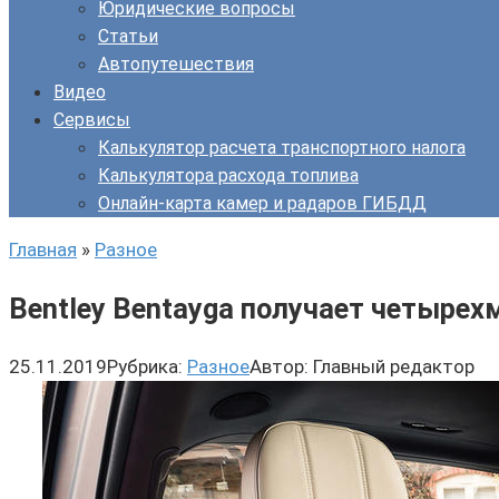
Юридические вопросы
Статьи
Автопутешествия
Видео
Сервисы
Калькулятор расчета транспортного налога
Калькулятора расхода топлива
Онлайн-карта камер и радаров ГИБДД
Главная
»
Разное
Bentley Bentayga получает четыре
25.11.2019
Рубрика:
Разное
Автор:
Главный редактор