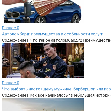
Разное
0
Автоломбард: преимущества и особенности услуги
Содержание1 Что такое автоломбард?2 Преимущества
Разное
0
Что выбрать настоящему мужчине: барбершоп или па
Содержание1 Как все начиналось? (Небольшая историч