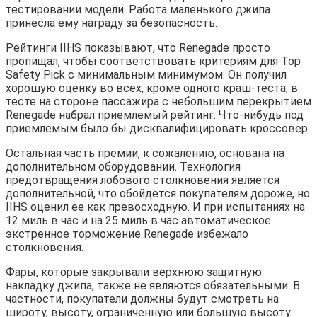
тестировании модели. Работа маленького джипа
принесла ему награду за безопасность.
Рейтинги IIHS показывают, что Renegade просто
пропищал, чтобы соответствовать критериям для Top
Safety Pick с минимальным минимумом. Он получил
хорошую оценку во всех, кроме одного краш-теста; в
тесте на стороне пассажира с небольшим перекрытием
Renegade набрал приемлемый рейтинг. Что-нибудь под
приемлемым было бы дисквалифицировать кроссовер.
Остальная часть премии, к сожалению, основана на
дополнительном оборудовании. Технология
предотвращения лобового столкновения является
дополнительной, что обойдется покупателям дороже, но
IIHS оценил ее как превосходную. И при испытаниях на
12 миль в час и на 25 миль в час автоматическое
экстренное торможение Renegade избежало
столкновения.
Фары, которые закрывали верхнюю защитную
накладку джипа, также не являются обязательными. В
частности, покупатели должны будут смотреть на
широту, высоту, ограниченную или большую высоту.