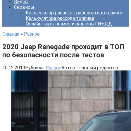
Видео
Сервисы
Калькулятор расчета транспортного налога
Калькулятора расхода топлива
Онлайн-карта камер и радаров ГИБДД
Главная
»
Разное
2020 Jeep Renegade проходит в ТОП
по безопасности после тестов
10.12.2019
Рубрика:
Разное
Автор:
Главный редактор