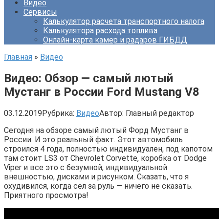
Видео
Сервисы
Калькулятор расчета транспортного налога
Калькулятора расхода топлива
Онлайн-карта камер и радаров ГИБДД
Главная
»
Видео
Видео: Обзор — самый лютый
Мустанг в России Ford Mustang V8
03.12.2019
Рубрика:
Видео
Автор:
Главный редактор
Сегодня на обзоре самый лютый Форд Мустанг в
России. И это реальный факт. Этот автомобиль
строился 4 года, полностью индивидуален, под капотом
там стоит LS3 от Chevrolet Corvette, коробка от Dodge
Viper и все это с безумной, индивидуальной
внешностью, дисками и рисунком. Сказать, что я
охудивился, когда сел за руль — ничего не сказать.
Приятного просмотра!