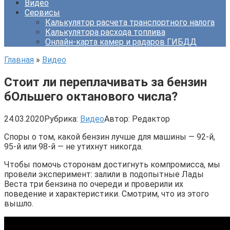
Видео
Сервисы
Калькулятор расчета транспортного налога
Калькулятора расхода топлива
Онлайн-карта камер и радаров ГИБДД
Главная
»
Видео
Стоит ли переплачивать за бензин
бОльшего октанового числа?
24.03.2020
Рубрика:
Видео
Автор:
Редактор
Споры о том, какой бензин лучше для машины — 92-й,
95-й или 98-й — не утихнут никогда.
Чтобы помочь сторонам достигнуть компромисса, мы
провели эксперимент: залили в подопытные Лады
Веста три бензина по очереди и проверили их
поведение и характеристики. Смотрим, что из этого
вышло.