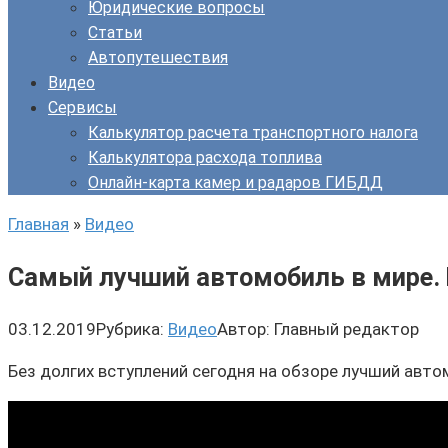
Юридические вопросы
Статьи
Автопутешествия
Видео
Сервисы
Калькулятор расчета транспортного налога
Калькулятора расхода топлива
Онлайн-карта камер и радаров ГИБДД
Главная
»
Видео
Самый лучший автомобиль в мире. 
03.12.2019
Рубрика:
Видео
Автор:
Главный редактор
Без долгих вступлений сегодня на обзоре лучший авто