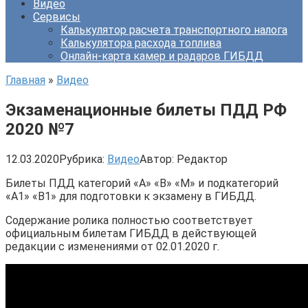
Видео
Сервисы
Калькулятор расчета транспортного налога
Калькулятора расхода топлива
Онлайн-карта камер и радаров ГИБДД
Главная
»
Видео
Экзаменационные билеты ПДД РФ
2020 №7
12.03.2020
Рубрика:
Видео
Автор:
Редактор
Билеты ПДД категорий «А» «В» «M» и подкатегорий
«A1» «B1» для подготовки к экзамену в ГИБДД.
Содержание ролика полностью соответствует
официальным билетам ГИБДД в действующей
редакции с изменениями от 02.01.2020 г.