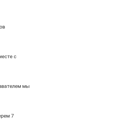
ов
месте с
давателем мы
ерем 7